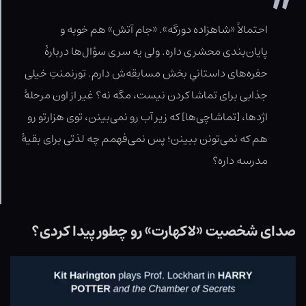
احتمالاً «شاهزاده دورگه». «جام آتش» هم خوبه و
پایان‌بندی محشری داره. ولی یه سری سؤال‌ها دربارۀ
حفره‌های داستانیِ بخش مسابقه‌ش دارم. تورنمنتِ خیلی
جذابی برای تماشا کردن نیست، مگه نه؟ غیر از اون مرحلۀ
اژدها، [تماشاچی‌ها] که زیر آب رو نمی‌بینن، توی هزارتو رو
هم که نمی‌تونن ببینن؛ پس نمی‌فهمم چه لذتی برای بقیۀ
مدرسه داره؟
صدای شخصیت «لاکهارت» رو چطور پیدا کردی؟