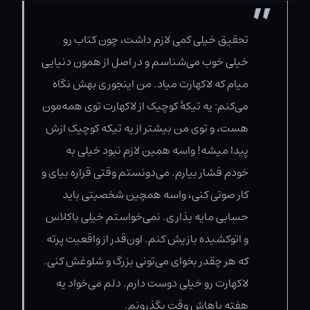
تحقیق خیلی کمی لازم داشت، چون کتاب رو
خیلی خوب می‌شناسم و در اصل از همون دنیایی
میام که لاکهارت میاد. من اینجوری بهش نگاه
می‌کنم: یه تیکۀ کوچیک از لاکهارت توی همه‌مون
هست، و توی من بیشتر از یه تیکه کوچیک ازش
پیدا میشه! واسه همین لازم نبود خیلی به
خودم فشار بیارم. می‌دونستم وقتی قراره بیای و
کار صوتی کنی، واسه همچین شخصیتی باید
حسابی مایه بذاری. نمی‌خواستم خیلی باکلاس
و اتوکشیده بازیش کنم. اون‌قدر از واقعیت پرته
که هر چقدر بخوای می‌تونی بزرگ و شلوغش کنی.
لاکهارت رو خیلی دوست دارم. دلم می‌خواد یه
هفته باهاش وقت بگذرونم.