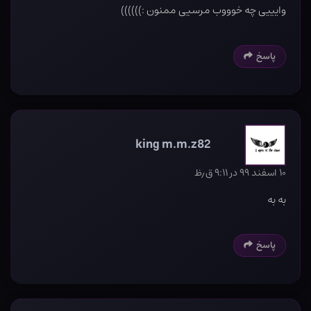
وایییی چه خوووب مرسیی ممنون :))))))
پاسخ
king m.m.z82
۱۰ اسفند ۹۹ در ۹:۱۱ ق٫ظ
به به
پاسخ