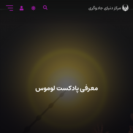
رود
مرکز دنیای جادوگری
ه
تن
صلی
معرفی پادکست لوموس