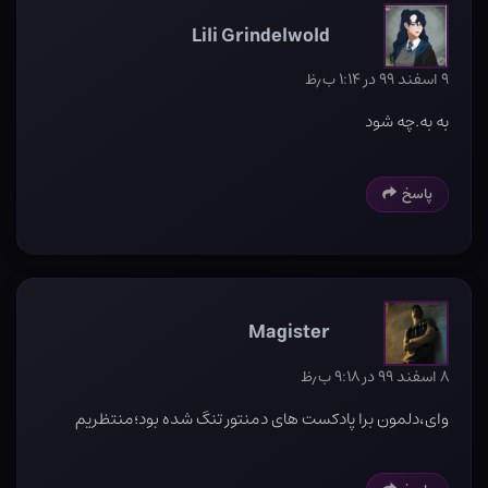
Lili Grindelwold
۹ اسفند ۹۹ در ۱:۱۴ ب٫ظ
به به.چه شود
پاسخ
Magister
۸ اسفند ۹۹ در ۹:۱۸ ب٫ظ
وای،دلمون برا پادکست های دمنتور تنگ شده بود؛منتظریم