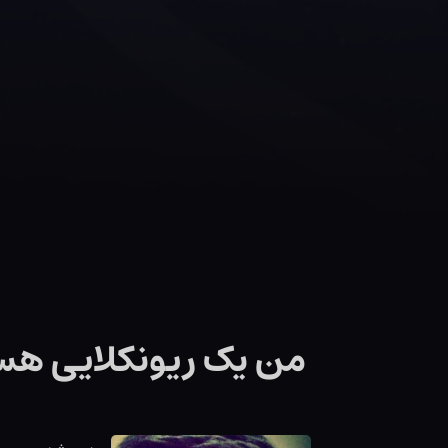
من یک ریونکلایی هس