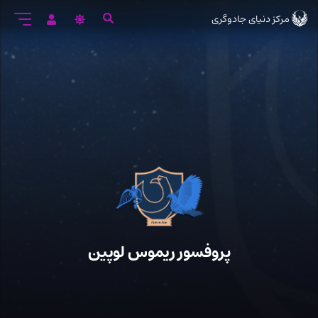
رود
مرکز دنیای جادوگری
ه
تن
صلی
پروفسور ریموس لوپین