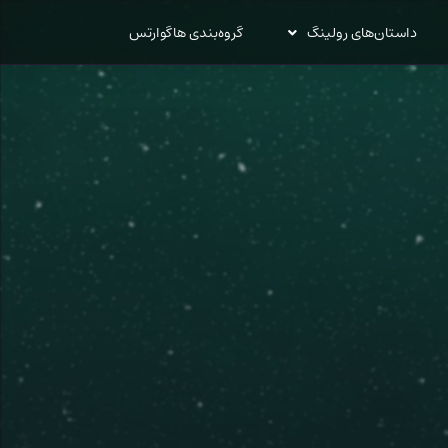
داستان‌های رولینگ
گروه‌بندی هاگوارتس