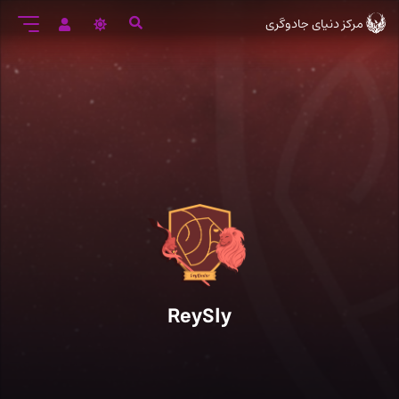
رود
مرکز دنیای جادوگری
ه
تن
صلی
ReySly