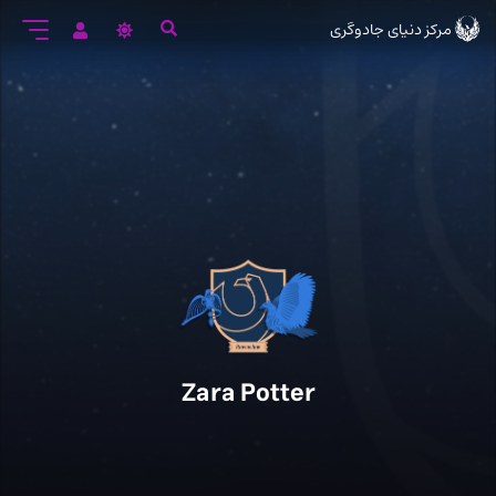
رود
مرکز دنیای جادوگری
ه
تن
صلی
Zara Potter