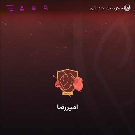
رود
مرکز دنیای جادوگری
ه
تن
صلی
امیررضا