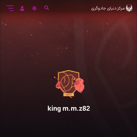
رود
مرکز دنیای جادوگری
ه
تن
صلی
king m.m.z82