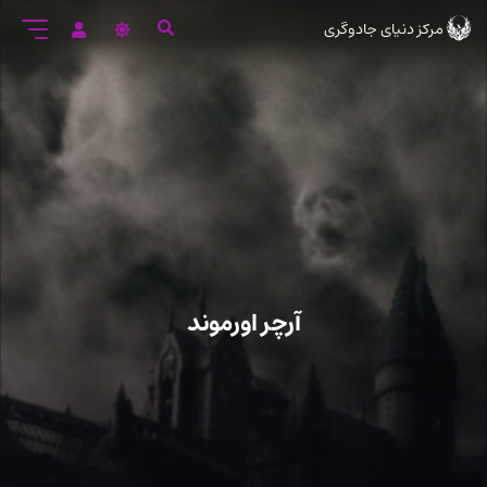
رود
مرکز دنیای جادوگری
ه
تن
صلی
آرچر اورموند