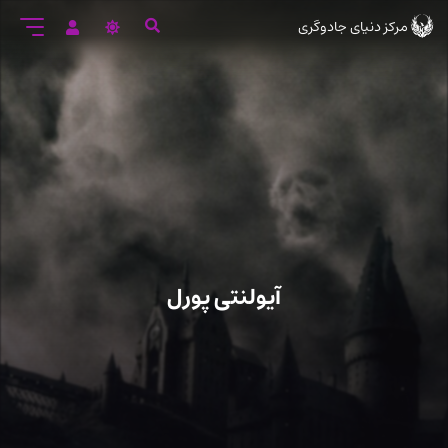
رود
مرکز دنیای جادوگری
ه
تن
صلی
آیولنتی پورل