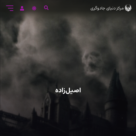
رود
مرکز دنیای جادوگری
ه
تن
صلی
اصیل‌زاده