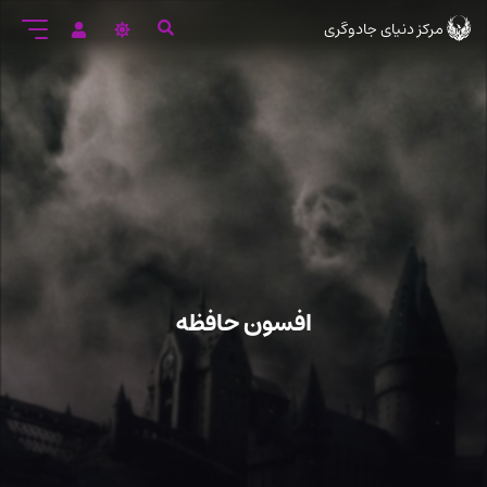
رود
مرکز دنیای جادوگری
ه
تن
صلی
افسون حافظه