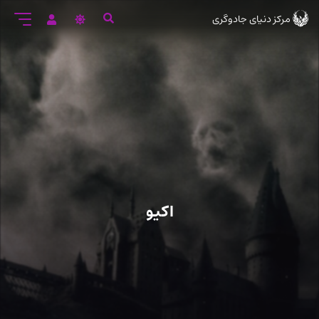
رود
مرکز دنیای جادوگری
ه
تن
صلی
اکیو