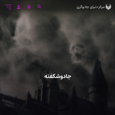
رود
مرکز دنیای جادوگری
ه
تن
صلی
جادوشکفته