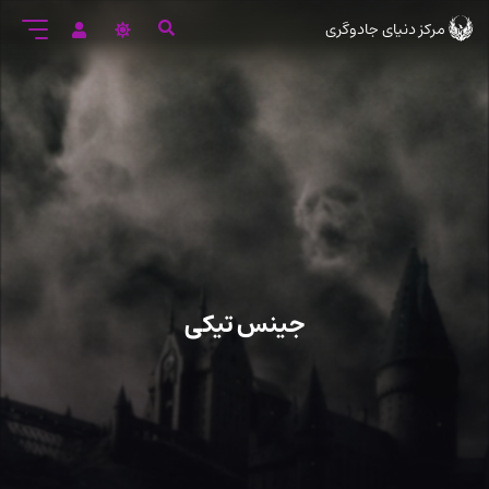
رود
مرکز دنیای جادوگری
ه
تن
صلی
جینس تیکی