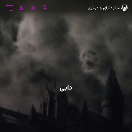
رود
مرکز دنیای جادوگری
ه
تن
صلی
دابی