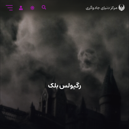
رود
مرکز دنیای جادوگری
ه
تن
صلی
رگیولس بلک