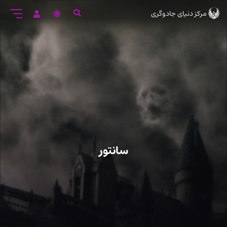
رود
مرکز دنیای جادوگری
ه
تن
صلی
سانتور