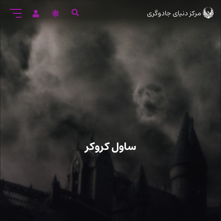
رود
مرکز دنیای جادوگری
ه
تن
صلی
ساول کروکر