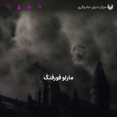
رود
مرکز دنیای جادوگری
ه
تن
صلی
مارلو فورفنگ