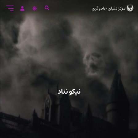
رود
مرکز دنیای جادوگری
ه
تن
صلی
نیکو نناد