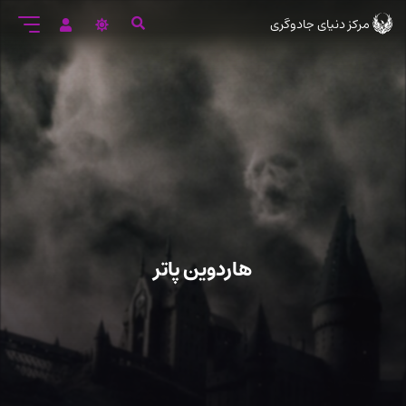
رود
مرکز دنیای جادوگری
ه
تن
صلی
هاردوین پاتر