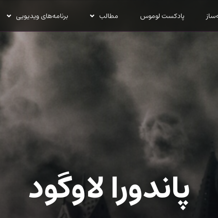
‌ساز
پادکست لوموس
مطالب
برنامه‌های ویدیویی
پاندورا لاوگود