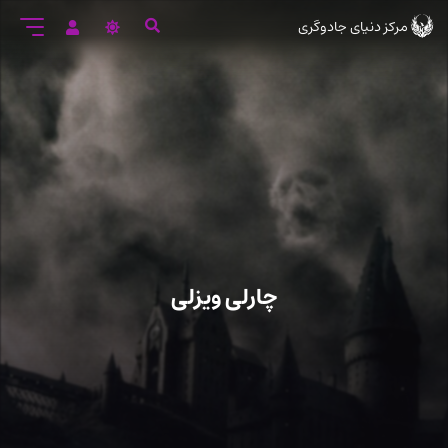
رود
مرکز دنیای جادوگری
ه
تن
صلی
چارلی ویزلی