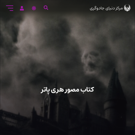
رود
مرکز دنیای جادوگری
ه
تن
صلی
کتاب مصور هری پاتر