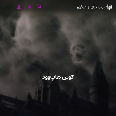
رود
مرکز دنیای جادوگری
ه
تن
صلی
کوین هاپ‌وود