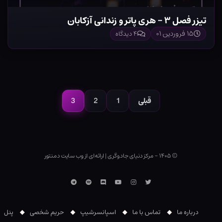
تیزر فصل ۳ – هری پاتر و زندانی آزکابان
۱۵ فروردین ۰۱
۴ دیدگاه
صفحه‌بندی
نوشته‌ها
قبلی
1
2
3
صفحه
صفحه
صفحه
© ۱۴۰۵ - مرکز دنیای جادوگری
|
ارائه‌ای از وب ‌سایت دمنتور
توییتر
اینستاگرام
یوتوب
Discord
اسپاتیفای
تلگرام
درباره ما
تماس با ما
اسپانسرشیپ
حریم شخصی
پنل