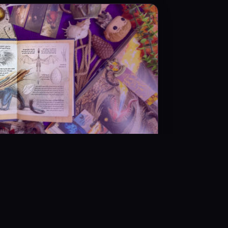
امشب ساعت ۲۲: آغاز فروش جام آتش