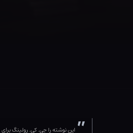
این نوشته را جی‌. کی. رولینگ برای مجلهٔ تایم نوشته 