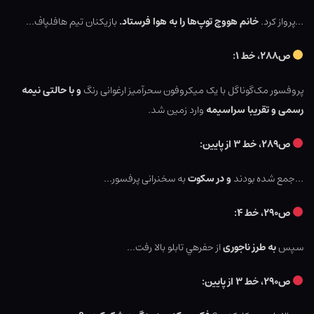
…پرواز کرد.
خانم هووچ توپ‌ها را به هوا فرستاد.
بازیکنان تیم هافلپاف…
ص۲۸۸، خط ۱:
پروفسور مک‌گوناگل با یک میکروفون سحرآمیز ارغوانی رنگ
و با حالتی نیمه
رسمی و تقریبا سراسیمه
وارد زمین شد.
ص۲۸۹، خط ۳ از پایین:
…جمع شده بودند
و در سکوت
به سخنرانی پرفسور…
ص۲۹۰، خط ۴:
سپس
به طرز ناجوری
از حفرهي تابلو بالا رفت…
ص۲۹۰، خط ۳ از پایین: