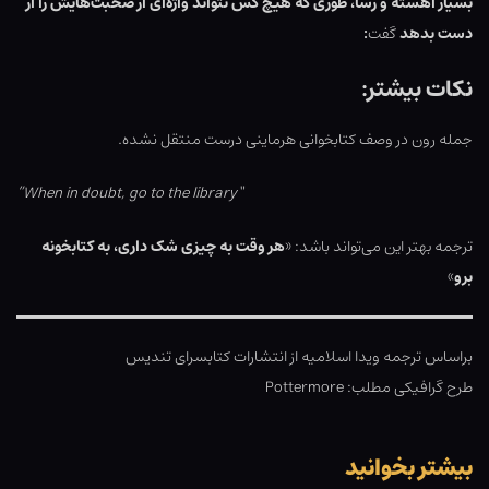
بسیار آهسته و رسا، طوری که هیچ کس نتواند واژه‌ای از صحبت‌هایش را از
دست بدهد
گفت
:
نکات بیشتر:
جمله رون در وصف کتابخوانی هرماینی درست منتقل نشده.
“When in doubt, go to the library”
ترجمه بهتر این می‌تواند باشد: «
هر وقت به چیزی شک داری، به کتابخونه
برو
»
براساس ترجمه ویدا اسلامیه از انتشارات کتابسرای تندیس
طرح گرافیکی مطلب: Pottermore
بیشتر بخوانید