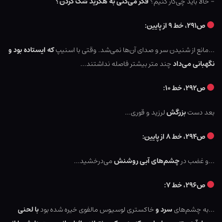
– حالا باید چی‌کار کنیم؟
فکر می‌کنی به هگرید شک کردن؟
ص۲۹۱، خط ۹ از پایین:
…مانع از شنیدن سر و صدای آن‌ها نمی‌شد.
وقتی با اسنیپ
که ایستاده بود و
نگهبانی می‌داد
چند متر بیشتر فاصله نداشتند…
ص۲۹۲، خط ۱۰:
بعد دست
بزرگش
لرزید و قوری…
ص۲۹۴، خط ۸ از پایین:
…و غضب در
چشم‌های آبی روشنش
می‌درخشید…
ص۲۹۶، خط ۷:
…به چشم‌های
سرد و
خاکستری لوسیوس مالفوی خیره شده بود
با لحنی