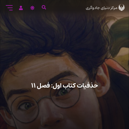
رود
مرکز دنیای جادوگری
ه
تن
صلی
حذفیات کتاب اول: فصل ۱۱