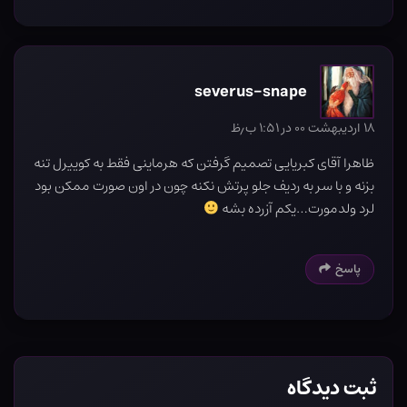
severus-snape
۱۸ اردیبهشت ۰۰ در ۱:۵۱ ب٫ظ
ظاهرا آقای کبریایی تصمیم گرفتن که هرماینی فقط به کوییرل تنه
بزنه و با سر به ردیف جلو پرتش نکنه چون در اون صورت ممکن بود
لرد ولدمورت…یکم آزرده بشه
پاسخ
ثبت دیدگاه