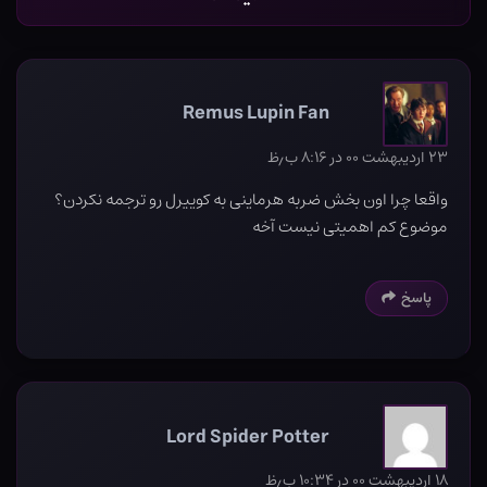
Remus Lupin Fan
۲۳ اردیبهشت ۰۰ در ۸:۱۶ ب٫ظ
واقعا چرا اون بخش ضربه هرماینی به کوییرل رو ترجمه نکردن؟
موضوع کم اهمیتی نیست آخه
پاسخ
Lord Spider Potter
۱۸ اردیبهشت ۰۰ در ۱۰:۳۴ ب٫ظ