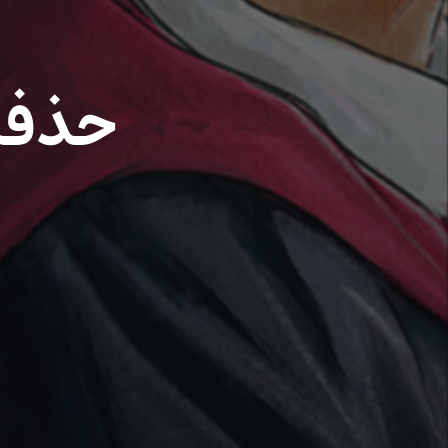
حذفیا