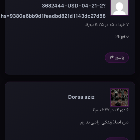
3682444-USD-04-21-2?
hs=9380e6bb9d1feadbd821d1143dc27d58&
۷ خرداد ۰۵ در ۱۱:۲۵ ب٫ظ
2fgy0v
پاسخ
Dorsa aziz
۶ دی ۰۴ در ۱:۴۷ ب٫ظ
من اصلا زندگی ارامی ندارم