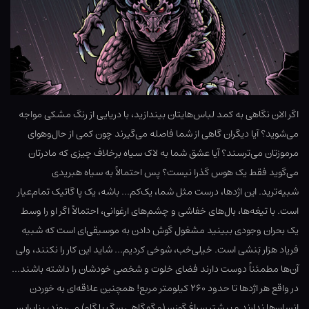
اگر الان نگاهی به کمد لباس‌هایتان بیندازید، با دریایی از رنگ مشکی مواجه
می‌شوید؟ آیا دیگران گاهی از شما فاصله می‌گیرند چون کمی از حال‌وهوای
مرموزتان می‌ترسند؟ آیا عشق شما به لاک سیاه برخلاف چیزی که مادرتان
می‌گوید فقط یک هوس گذرا نیست؟ پس احتمالاً به سیاه هبریدی
شبیه‌ترید. این اژدها، درست مثل شما، یک‌کم… باشه، یک پا گاتیک تمام‌عیار
است. با تیغه‌ها، بال‌های خفاشی و چشم‌های ارغوانی، احتمالاً اگر او را وسط
یک بحران وجودی ببینید مشغول گوش دادن به موسیقی‌ای است که شبیه
فریاد هزار بَنشی است. خیلی‌خب، شوخی کردیم… شاید این کار را نکنند، ولی
آن‌ها مطمئناً دوست دارند فضای خلوت و شخصی خودشان را داشته باشند…
در واقع هر اژدها تا حدود ۲۶۰ کیلومتر مربع! همچنین علاقه‌ای به خوردن
انسان‌ها ندارند و بیشتر سراغ گوزن (و گهگاهی سگ یا گاو) می‌روند، بنابراین