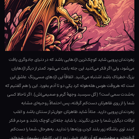
زهردندان پرویی شاید کوچک‌ترین اژدهایی باشد که در دنیای جادوگری یافت
می‌شود، ولی اگر فکر می‌کنید این جثه باعث می‌شود کمتر از دیگر اژدهایان
بزرگ خطرناک باشد اشتباه می‌کنید. اتفاقاً این اژدهای مسی‌رنگ عاشق این
است که هروقت هوس هله‌هوله کرد یکی دو تا آدم بخورد. این را هم گفتیم که
به‌شدت سمی است؟ (گل سرسبد وجههٔ گرم و صمیمی‌اش). اگر تاحالا کسی
شما را از روی ظاهرتان دست‌کم گرفته، پس احتمالاً روحیه‌ای مشابه
زهردندان پرویی دارید. مثلاً شاید ظاهرتان جوان‌تر از سنتان باشد و اغلب
اوقات دیگران شما را جدی نگیرند. یا شاید جثه‌تان کوچک باشد و مردم فکر
کنند توی باشگاه زور بلند کردن وزنه‌ها را ندارید. به‌هرحال، شما را دست‌کم
گرفته‌اند و مطمئنیم که آن افراد خیلی زود از این کارشان پشیمان شده‌اند.