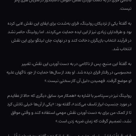
ناکامی فرای در به دست آوردن نقش اَلبوس دامبلدور در سریال هری پاتر
نیست.
به گفتۀ یکی از نزدیکان رولینگ، فرای به‌شدت برای ایفای این نقش لابی کرده
بود و طرفداران زیادی نیز از این ایده حمایت می‌کردند. اما رولینگ حاضر نشد
در فرآیند انتخاب بازیگران دخالت کند و در نهایت جان لیثگو برای این نقش
انتخاب شد.
به گفتۀ این منبع، پس از ناکامی در به دست آوردن این نقش، تغییر
محسوسی در رفتار فرای دیده شد. او بعد از سال‌ها حمایت از جو، ناگهان علیه
او موضع گرفت. فهمیدن دلیل آن کار سختی نیست.»
رولینگ نیز در سپتامبر با اشاره به «همکار مرد سابق دیگری که حالا از عقایدم
در مورد جنسیت ابراز تاسف می‌کند»، گفته بود: «یکی از آن‌ها خیلی تلاش کرد
تا از کمک من برای به دست آوردن نقش مهمی استفاده کند و وقتی موفق
نشد، تصمیم گرفت که زمان ضربه زدن است.»