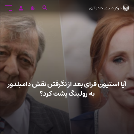
رود
مرکز دنیای جادوگری
ه
تن
صلی
آیا استیون فرای بعد از نگرفتن نقش دامبلدور
به رولینگ پشت کرد؟