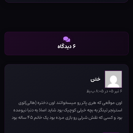
۶ دیدگاه
ختن
۶ تیر ۰۵ در ۸:۰۵ ب٫ظ
اون موقعی که هری پاتر رو میسخواتند اون دختره (هالی)توی
استرنجر تینگز به بچه خیلی کوچیک بود شاید اصلا به دنبا نیومده
بود و کسی که نقش شرلی رو بازی مرده بود یک خانم ۴۵ ساله بود