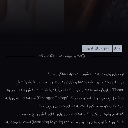
اخبار
اخبار سریال هری پاتر
۲۵ اردیبهشت ۰۵
۶ دیدگاه
از دنیای وارونه به دستشویی دخترانه هاگوارتس؟
بر اساس جدیدترین شنیده‌ها و گزارش‌های غیررسمی، نل فیشر(Nell
Fisher)، بازیگر بااستعداد و جوانی که اخیراً با درخشش در نقش «هالی ویلر»
در فصل پنجم سریال استرنجر تینگز (Stranger Things) توجه‌های زیادی را به
خود جلب کرده، ممکن است به دنیای جادویی بپیوندد!
گفته می‌شود او یکی از گزینه‌های اصلی برای ایفای نقش روح محبوب و
غمگین هاگوارتز، یعنی «مرتل ماتم‌زده» (Moaning Myrtle) است. با توجه به