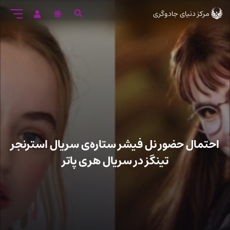
رود
مرکز دنیای جادوگری
ه
تن
صلی
احتمال حضور نل فیشر ستاره‌ی سریال استرنجر
تینگز در سریال هری پاتر