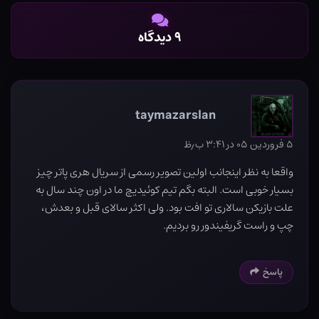
۹ دیدگاه
taymazarslan
۵ فروردین ۰۵ در ۳:۴۱ ب٫ظ
واقعا به نظر اینجانب اولین تصویر رسمی از سریال هری پاتر چیز
بسیار خوبی است. البته بگم تیم کوئیدیچ ما در اون چند سال به
علت بازیکن سالاری تو افت بود. ولی اکثر سالای قبل و بعدش،
چپ و راست گریفیندور رو بردیم.
پاسخ