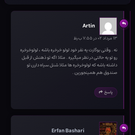
Artin
۱۳ مرداد ۰۲ در ۷:۵۵ ب٫ظ
نه . وقتی بوگارت یه نفر خود لولو خرخره باشه ، لولوخرخره
رو تو یه حالتی در نظر میگیره . مثلا اگه تو ذهنش از قبل
داشته باشه که لولوخرخره ها مثلا شنل سیاه دارن تو
صندوق هم همینجورین .
پاسخ
Erfan Bashari