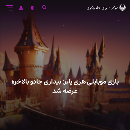
رود
مرکز دنیای جادوگری
ه
تن
صلی
بازی موبایلی هری پاتر: بیداری جادو بالاخره
عرضه شد