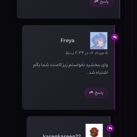
پاسخ
Freya
۵ مرداد ۰۲ در ۲:۳۴ ب٫ظ
وای ببخشید نخواستم زیز کامنت شما بگم
اشتباه شد..
پاسخ
karenkareen22