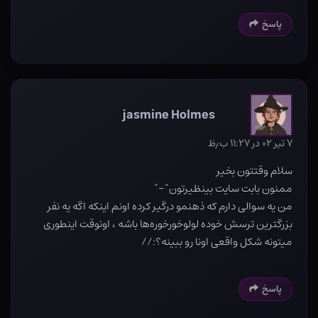
پاسخ
jasmine Holmes
۷ تیر ۰۲ در ۱۱:۲۷ ب٫ظ
سلام وقتتون بخیر
ممنون بابت سایت بینظیرتون^-^
من یه سوالی دارم که ذهنمو درگیر کرده اونم اینکه اگه یه نفر
بزرگترین ترسش خوده لولوخورخوره‌ها باشه ، اونوقت اینطوری
میتونه شکل واقعی اونا رو ببینه؟://
پاسخ