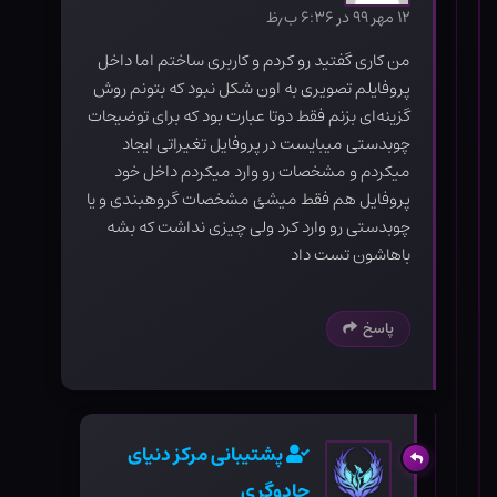
۱۲ مهر ۹۹ در ۶:۳۶ ب٫ظ
من کاری گفتید رو کردم و کاربری ساختم اما داخل
پروفایلم تصویری به اون شکل نبود که بتونم روش
گزینه‌ای بزنم فقط دوتا عبارت بود که برای توضیحات
چوبدستی میبایست در پروفایل تغیراتی ایجاد
میکردم و مشخصات رو وارد میکردم داخل خود
پروفایل هم فقط میشئ مشخصات گروهبندی و یا
چوبدستی رو وارد کرد ولی چیزی نداشت که بشه
باهاشون تست داد
پاسخ
پشتیبانی مرکز دنیای
جادوگری