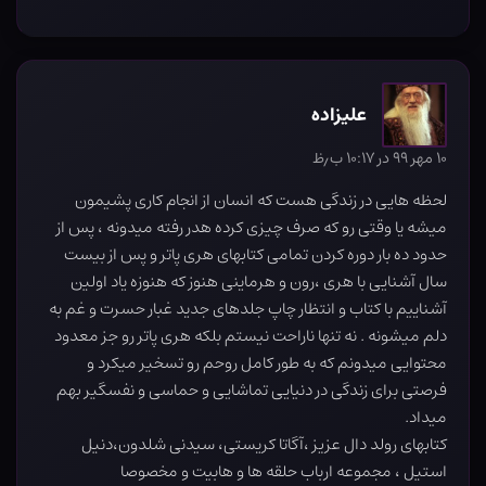
علیزاده
۱۰ مهر ۹۹ در ۱۰:۱۷ ب٫ظ
لحظه هایی در زندگی هست که انسان از انجام کاری پشیمون
میشه یا وقتی رو که صرف چیزی کرده هدر رفته میدونه ، پس از
حدود ده بار دوره کردن تمامی کتابهای هری پاتر و پس از بیست
سال آشنایی با هری ،رون و هرماینی هنوز که هنوزه یاد اولین
آشناییم با کتاب و انتظار چاپ جلدهای جدید غبار حسرت و غم به
دلم میشونه . نه تنها ناراحت نیستم بلکه هری پاتر رو جز معدود
محتوایی میدونم که به طور کامل روحم رو تسخیر میکرد و
فرصتی برای زندگی در دنیایی تماشایی و حماسی و نفسگیر بهم
میداد.
کتابهای رولد دال عزیز ،آگاتا کریستی، سیدنی شلدون،دنیل
استیل ، مجموعه ارباب حلقه ها و هابیت و مخصوصا