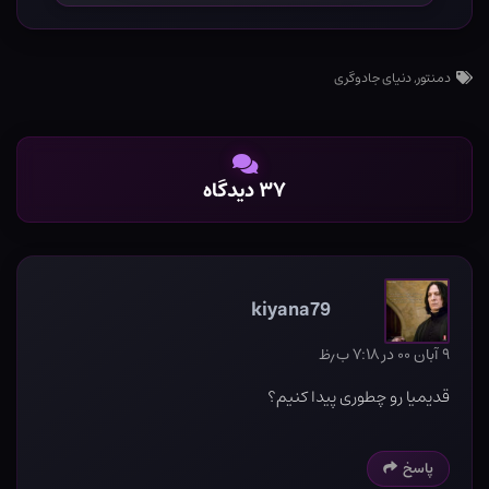
دمنتور
,
دنیای جادوگری
۳۷ دیدگاه
kiyana79
۹ آبان ۰۰ در ۷:۱۸ ب٫ظ
قدیمیا رو چطوری پیدا کنیم؟
پاسخ