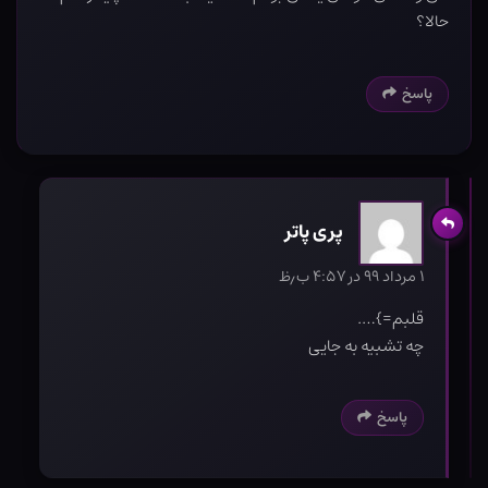
حالا؟
پاسخ
پری پاتر
۱ مرداد ۹۹ در ۴:۵۷ ب٫ظ
قلبم=}….
چه تشبیه به جایی
پاسخ