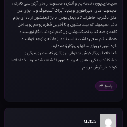
سیلماریلیون ، نغمه یخ و آتش ، مجموعه رامای آرتور سی کلارک ،
مجموعه های امپراطوری و بنیاد آیزاک آسیموف و … برای من
مثل دفترچه خاطرات تام ریدل بودن. با باز کردنشون اراده ای برام
باقی نمیموند که ببندمشون و تا آخرین قطره روحم رو بداخل
کاغذ و جلد کتاب نمیکشوندن ول کنم نبودند .انگار نویسنده
همانند تام سعی داشت با استفاده از علاقه و توجه خواننده
خودشون در ورای سالها و روزگار زنده داره .
خداحافظ روزگار خوش نوجوانی .روزگاری که سم روزمرگی و
مشکلات زندگی ، هنوز به رویاهامون آغشته نشده بود . خداحافظ
کودک بازیگوش درونم .
پاسخ
شکیلا