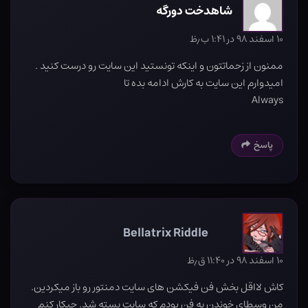
شاهدخت دورگه
۱۰ اسفند ۹۸ در ۱:۴۱ ب٫ظ
ممنون از زحماتتون و اینکه تونستید این سایت رو درست کنید .
امیدوارم این سایت به کارش ادامه بده تا
Always
پاسخ
Bellatrix Riddle
۱۰ اسفند ۹۸ در ۱۱:۴۰ ق٫ظ
کاش لااقل بخش فن فیکشن های سایت دمنتور رو باز میکردین.
من وسطای خوندن یه فن بودم که سایت بسته شد. چیکار کنم