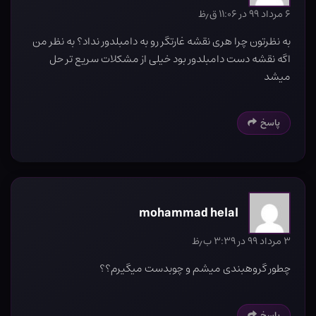
۶ مرداد ۹۹ در ۱۱:۰۶ ق٫ظ
به نظرتون چرا هری نقشه غارتگر رو به دامبلدور نداد؟ به نظر من
اگه نقشه دست دامبلدور بود خیلی از مشکلات سریع تر حل
میشد
پاسخ
mohammad helal
۳ مرداد ۹۹ در ۳:۳۹ ب٫ظ
چطور گروهبندی میشم و چوبدست میگیرم؟؟
پاسخ