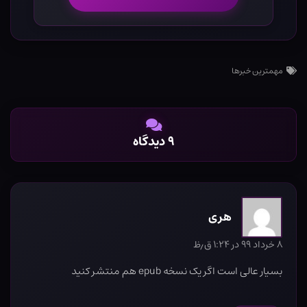
مهمترین خبرها
۹ دیدگاه
هری
۸ خرداد ۹۹ در ۱:۲۴ ق٫ظ
بسیار عالی است اگر یک نسخه epub هم منتشر کنید