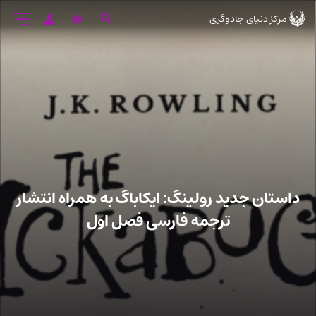
رود
مرکز دنیای جادوگری
ه
تن
صلی
داستان جدید رولینگ: ایکاباگ به همراه انتشار
ترجمه فارسی فصل اول