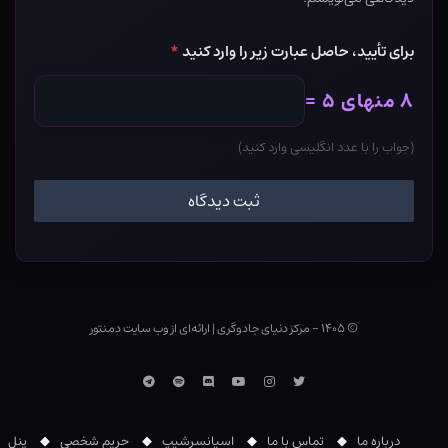
برای تأیید، حاصل عبارت زیر را وارد کنید
*
۸ منهای ۵ =
(جواب را با عدد انگلیسی وارد کنید)
© ۱۴۰۵ - مرکز دنیای جادوگری
|
ارائه‌ای از وب ‌سایت دمنتور
توییتر
اینستاگرام
یوتوب
Discord
اسپاتیفای
تلگرام
درباره ما
تماس با ما
اسپانسرشیپ
حریم شخصی
پنل