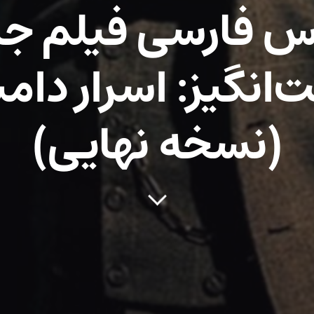
س فارسی فیلم جا
انگیز: اسرار دامب
(نسخه نهایی)