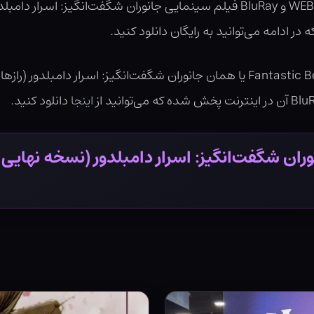
زیرنویس فارسی نسخه‌ی رسمی و نهایی WEB-DL و BluRay فیلم سینمایی جانوران شگ
ر ادامه می‌توانید به رایگان دانلود کنید.
فیلم Fantastic Beasts: The Secrets of Dumbledore یا همان جانوران شگفت‌انگیز
اینجا
دانلود کنید.
 شگفت‌انگیز: اسرار دامبلدور (نسخه نهایی BluRay)