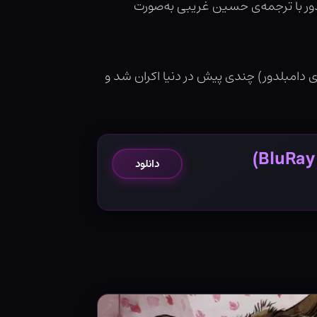
فت‌انگیز: اسرار دامبلدور با ترجمه‌ی حسین غریبی به‌صورت
: اسرار دامبلدور (رازهای دامبلدور) چندی پیش در دنیا اکران شد و
دانلود