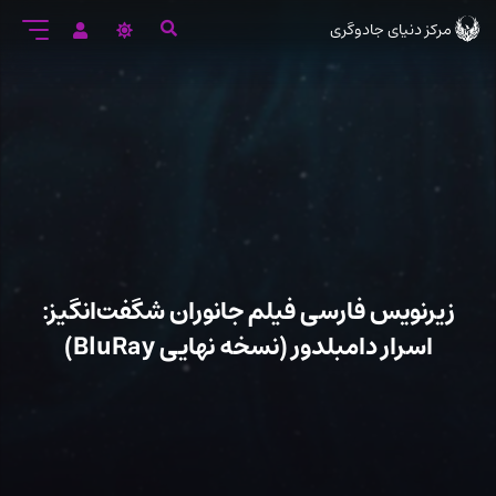
رود
مرکز دنیای جادوگری
ه
تن
صلی
زیرنویس فارسی فیلم جانوران شگفت‌انگیز:
اسرار دامبلدور (نسخه نهایی BluRay)