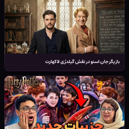
بازیگر جان اسنو در نقش گیلدرُی لاکهارت