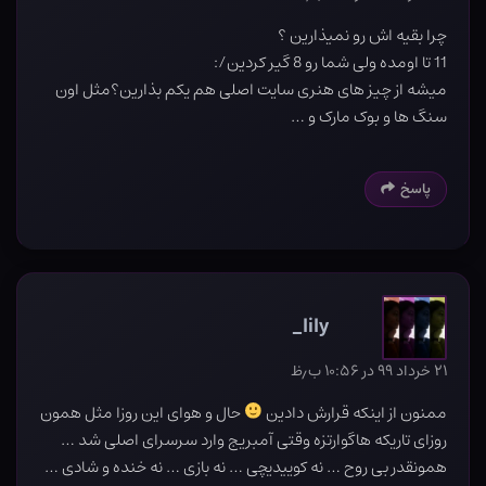
چرا بقیه اش رو نمیذارین ؟
11 تا اومده ولی شما رو 8 گیر کردین/:
میشه از چیز های هنری سایت اصلی هم یکم بذارین؟مثل اون
سنگ ها و بوک مارک و …
پاسخ
lily_
۲۱ خرداد ۹۹ در ۱۰:۵۶ ب٫ظ
ممنون از اینکه قرارش دادین
حال و هوای این روزا مثل همون
روزای تاریکه هاگوارتزه وقتی آمبریج وارد سرسرای اصلی شد …
همونقدر بی روح … نه کوییدیچی … نه بازی … نه خنده و شادی …