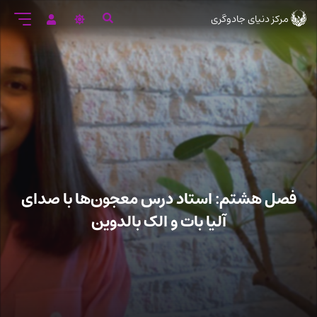
رود
مرکز دنیای جادوگری
ه
تن
صلی
فصل هشتم: استاد درس معجون‌ها با صدای
آلیا بات و الک بالدوین