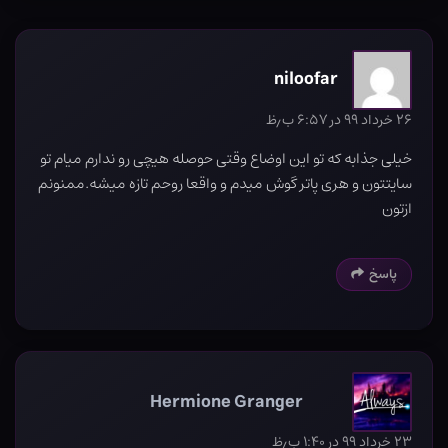
niloofar
۲۶ خرداد ۹۹ در ۶:۵۷ ب٫ظ
خیلی جذابه که تو این اوضاع وقتی حوصله هیچی رو ندارم میام تو
سایتتون و هری پاتر گوش میدم و واقعا روحم تازه میشه.ممنونم
ازتون
پاسخ
Hermione Granger
۲۳ خرداد ۹۹ در ۱:۴۰ ب٫ظ