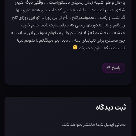
یا حال و هوا شبیه زمان رسیدن دمنتوراست … وقتی دیگه هیچ
شادی حس نمیشه … یا شبیه شبی که دامبلدور همه مارو تنها
گذاشت و رفت … همونقدر تلخ …آخ از این روزا … تو این روزای تلخ
روزگارم و کنار کنکور تنها زمانی که میام سایت شما حالم خوب
میشه .. ببخشید که زیاد نوشتم ولی میخوام بدونین این سایت یه
جور مسکن برای تنهاییای منه … باید اینو میگفتم تا بدونم تنها
نیستم دیگه ! بازم ممنونم
پاسخ
ثبت دیدگاه
نشانی ایمیل شما منتشر نخواهد شد.