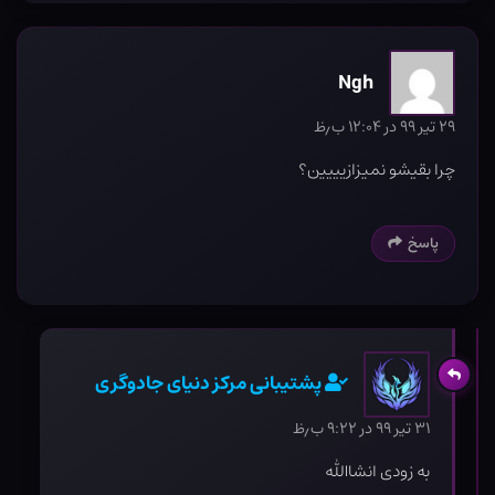
Ngh
۲۹ تیر ۹۹ در ۱۲:۰۴ ب٫ظ
چرا بقیشو نمیزازیییین؟
پاسخ
پشتیبانی مرکز دنیای جادوگری
۳۱ تیر ۹۹ در ۹:۲۲ ب٫ظ
به زودی انشاالله