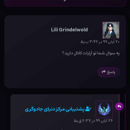
Lili Grindelwold
۲۰ آبان ۹۹ در ۳:۴۲ ب٫ظ
یه سوال شما تو آپارات کانال دارید؟
پاسخ
پشتیبانی مرکز دنیای جادوگری
۲۶ آبان ۹۹ در ۶:۳۷ ق٫ظ