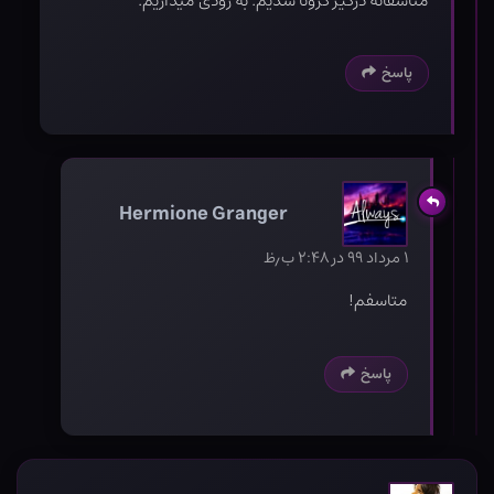
متاسفانه درگیر کرونا شدیم. به زودی میذاریم.
پاسخ
Hermione Granger
۱ مرداد ۹۹ در ۲:۴۸ ب٫ظ
متاسفم!
پاسخ