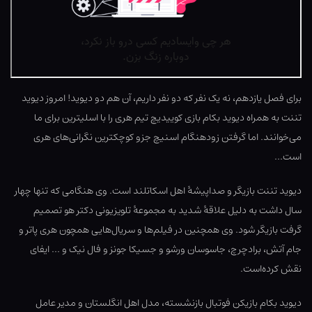
برای فصل یازدهم، نه یک نفر که دو نفر داریم، آن هم دو دیوید! امروز دیوید
تننت به همراه دیوید بکام بازی کوییدیچ تیم هری را با اسلیترین برای ما
می‌خوانند. اما گرفتن زودهنگام اسنیچ جزو کوچکترین نگرانی‌های هری
است…
دیوید تننت بازیگر و صداپیشهٔ اهل اسکاتلند است. وی هنگامی که تنها چهار
سال داشت به دلیل علاقهٔ شدید به مجموعهٔ تلویزیونی دکتر هو تصمیم
گرفت بازیگر شود. وی همچنین در فیلم‌ها و سریال‌هایی همچون هری پاتر و
جام آتش، برادچرچ، جاسوسان ورشو و جسیکا جونز و فال نیک و … ایفای
نقش کرده‌است.
دیوید بکام بازیکن فوتبال بازنشسته، مدل اهل انگلستان و مدیر عامل