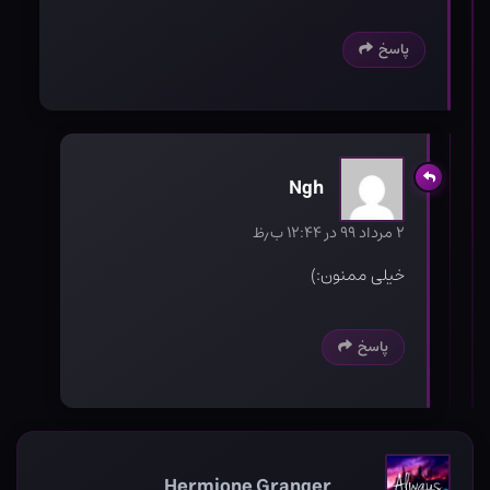
پاسخ
Ngh
۲ مرداد ۹۹ در ۱۲:۴۴ ب٫ظ
خیلی ممنون:)
پاسخ
Hermione Granger