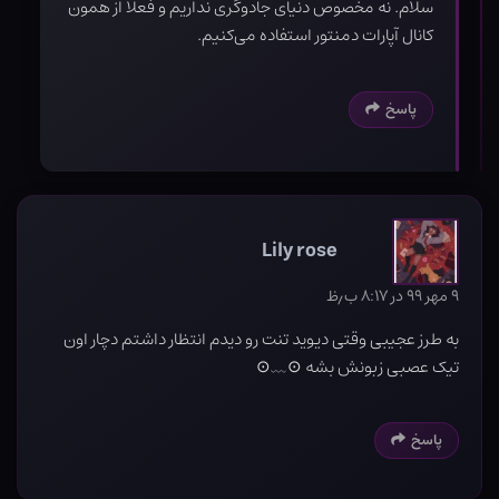
سلام. نه مخصوص دنیای جادوگری نداریم و فعلا از همون
کانال آپارات دمنتور استفاده می‌کنیم.
پاسخ
Lily rose
۹ مهر ۹۹ در ۸:۱۷ ب٫ظ
به طرز عجیبی وقتی دیوید تنت رو دیدم انتظار داشتم دچار اون
تیک عصبی زبونش بشه ⁦⊙﹏⊙⁩
پاسخ