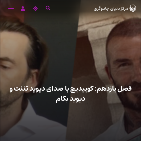
رود
مرکز دنیای جادوگری
ه
تن
صلی
فصل یازدهم: کوییدیچ با صدای دیوید تننت و
دیوید بکام