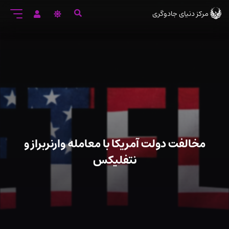
رود
مرکز دنیای جادوگری
ه
تن
صلی
مخالفت دولت آمریکا با معامله وارنربراز و
نتفلیکس