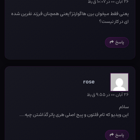
۲۶ آبان ۰۰ در ۱۰:۰۷ ق٫ظ
یعنی فقط میخوان برن هاگوارتز؟یعنی همچنان فرزند نفرین شده
ای در کار نیست؟
پاسخ
rose
۲۶ آبان ۰۰ در ۹:۵۵ ق٫ظ
سلام
این ویدیو که تام فلتون و پیج اصلی هری پاتر گذاشتن چیه….
پاسخ