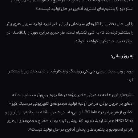
خبر را تکذیب کردند و گفتند: «در حال حاضر هیچ مجموعه‌ای از هری پاتر در
استودیو یا پلتفرم‌های استریم آنلاین در حال تولید نیست.»
با این حال بعضی از کانال‌های سینمایی ایرانی خبر تایید تولید سریال هری پاتر
را منتشر کرده‌اند که به کلی اشتباه است. هر خبری در این مورد را بلافاصله در
مرکز دنیای جادوگری خواهید خواند.
به روز رسانی:
این‌بار وب‌سایت رسمی جی.کی.رولینگ وارد کار شد و توضیحات زیر را
منتشر
کرد
:
شایعه‌ای این هفته به عنوان «خبر ویژه» در هالیوود ریپورتر منتشر شد که
ادعای در جریان بودن مراحل اولیه تولید مجموعه‌ی تلویزیونی در سبک لایو-
اکشن از هری پاتر در HBO Max را می‌داد. در همان مقاله به بیانیه‌ی وارنربراز و
HBO Max هم اشاره شده بود که روشن کرده بودند «هیچ مجموعه‌ای از هری
پاتر در استودیو یا پلتفرم‌های پخش آنلاین در حال تولید نیست».