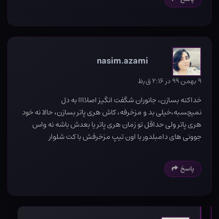
nasim.azami
۹ بهمن ۹۹ در ۲:۱۶ ق٫ظ
خداکنه بسازن، جانوران شگفت انگیز اصلاااا به دل
نمیچسبه،خیلی بد و مزخرفه، کاش هری پاتر بسازن، حالا نه خود
هری پاتر ولی حداقل تو زمان هری پاتر یا بعدش باشه نه واس
جوونی های دامبلدور با اون تیپ مزخرفش با کت شلوار
پاسخ