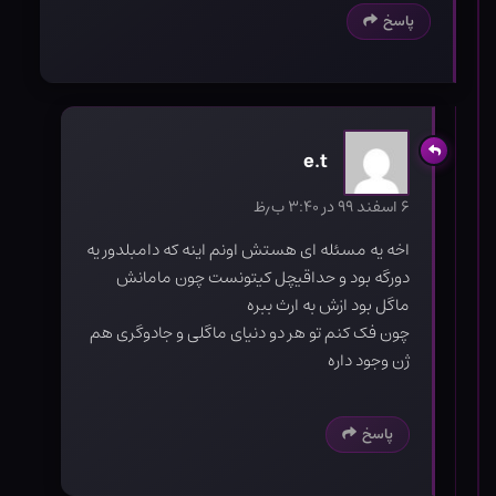
پاسخ
e.t
۶ اسفند ۹۹ در ۳:۴۰ ب٫ظ
اخه یه مسئله ای هستش اونم اینه که دامبلدور یه
دورگه بود و حداقیچل کیتونست چون مامانش
ماگل بود ازش به ارث ببره
چون فک کنم تو هر دو دنیای ماگلی و جادوگری هم
ژن وجود داره
پاسخ