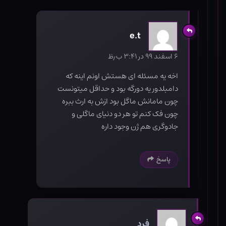
e.t
۶ اسفند ۹۹ در ۳:۴۱ ب٫ظ
اخه یه مسئله ای هستش اونم اینه که
دامبلدور یه دورگه بود و حداقل میتونست
چون مامانش ماگل بود ازش به ارث ببره
چون فک کنم تو هر دو دنیای ماگلی و
جادوگری هم ژن وجود داره
پاسخ
فرد