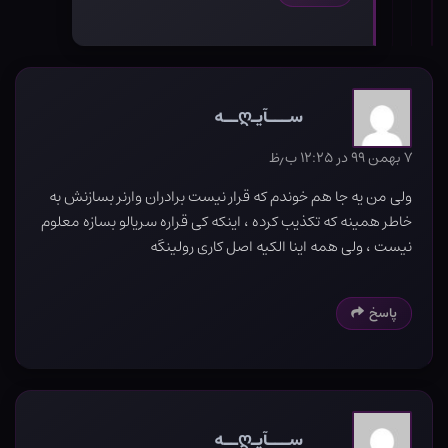
ســـآیـღــه
۷ بهمن ۹۹ در ۱۲:۲۵ ب٫ظ
ولی من یه جا هم خوندم که قرار نیست برادران وارنر بسازنش به
خاطر همینه که تکذیب کرده ، اینکه کی قراره سریالو بسازه معلوم
نیست ، ولی همه اینا الکیه اصل کاری رولینگه
پاسخ
ســـآیـღــه