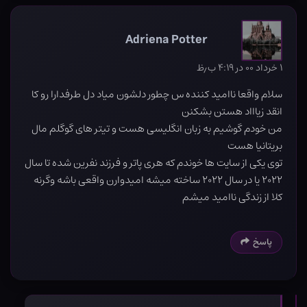
Adriena Potter
۱ خرداد ۰۰ در ۴:۱۹ ب٫ظ
سلام واقعا ناامید کننده س چطور دلشون میاد دل طرفدارا رو کا
انقد زیاااد هستن بشکنن
من خودم گوشیم به زبان انگلیسی هست و تیتر های گوگلم مال
بریتانیا هست
توی یکی از سایت ها خوندم که هری پاتر و فرزند نفرین شده تا سال
۲۰۲۲ یا در سال ۲۰۲۲ ساخته میشه امیدوارن واقعی باشه وگرنه
کلا از زندگی ناامید میشم
پاسخ