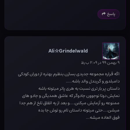
پاسخ
Ali☆Grindelwald
۹ بهمن ۹۹ در ۲:۰۹ ب٫ظ
اگه قراره مجموعه جدیدی بسازن بنظرم بهتره از دوران کودکی
دامبلدور و گریندل والد باشه…..
داستان پر بار تری نسبت به هری پاتر میتونه باشه
نمایش دوتا نوجوون جادوگر که عاشق همدیگن و جادو های
ممنوعه رو آزمایش میکنن….و بعد از یه اتفاق تلخ از هم جدا
میشن….حتی میتونه داستان تام رو توش جا بده
فوق العاده میشه…