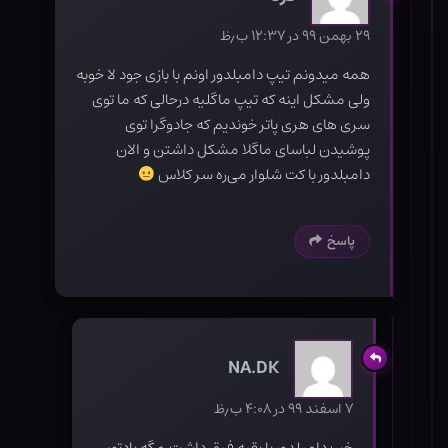
۲۹ بهمن ۹۹ در ۱۲:۳۷ ب٫ظ
همه میدونم تیپ دامبلدور اونم با بازی جود لا خوبه
ولی مشکل اینه که تیپ ماگلیه درحالی که ما توی
سری های هری پاتر خوندیم که جادوگرا توی
پوشیدن لباسای ماگلا مشکل داشتن و الان
دامبلدور با کت شلوار می‌ره سر کلاس
پاسخ
NA.DK
۷ اسفند ۹۹ در ۴:۰۸ ب٫ظ
خب دامبلدور با بقیه فرق داشت.مگه یادتون