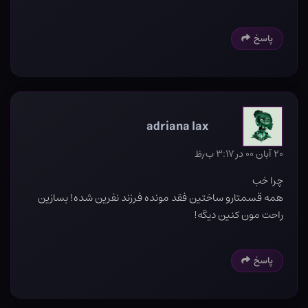
پاسخ
adriana lax
۲۰ آبان ۰۰ در ۳:۱۷ ب٫ظ
چرا خب
همه قسمتارو ساختین فقد مونده فرزند نفرین شده! بسازین
راحت مون کنین دیگه!
پاسخ