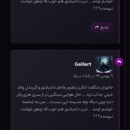
خوشم اومد….تیپ دامبلدور هم خوب که چطور خوشت
نیومده؟؟؟
پاسخ
Gellert
۹ بهمن ۹۹ در ۱:۵۵ ب٫ظ
جانوران شگفت انگیز بنظرم بخاطر دامبلدور و گریندل والد
خیلی جذاب تره…..حال هوایی سنگین تر از سری هری پاتر
داره چون دیگه بچه مدرسه ایی نیست….من به شخصه
خوشم اومد….تیپ دامبلدور هم خوب که چطور خوشت
نیومده؟؟؟