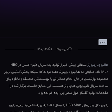
اخبار
۶ بهمن ۹۹
۳۰ دیدگاه
هالیوود ریپورتر
ساعاتی پیش خبر از تولید یک سریال لایو-اکشن در HBO
Max داد. منابعی به هالیوود ریپورتر گفته بودند که شبکه پخش آنلاینی از زیر
مجموعه وارنرمدیا در حال انجام مذاکراتی با نویسندگان مختلف و بالقوه برای
ساخت سریال تلویزیونی هری پاتر هستند. این منابع جلسات برگزار شده را
مقدمات اولیه گفتگو حول محور این ایده خوانده بود.
با این حال وارنربراز و HBO Max با ارسال اطلاعیه‌ای به هالیوود ریپورتر این