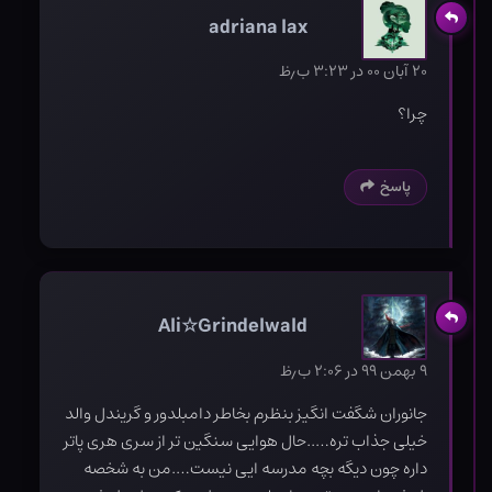
adriana lax
۲۰ آبان ۰۰ در ۳:۲۳ ب٫ظ
چرا؟
پاسخ
Ali☆Grindelwald
۹ بهمن ۹۹ در ۲:۰۶ ب٫ظ
جانوران شگفت انگیز بنظرم بخاطر دامبلدور و گریندل والد
خیلی جذاب تره…..حال هوایی سنگین تر از سری هری پاتر
داره چون دیگه بچه مدرسه ایی نیست….من به شخصه