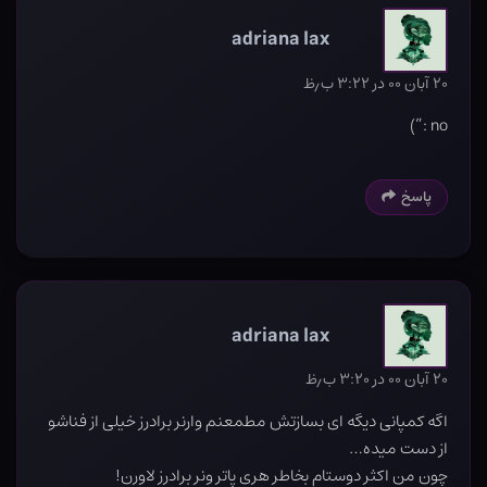
adriana lax
۲۰ آبان ۰۰ در ۳:۲۲ ب٫ظ
no :”)
پاسخ
adriana lax
۲۰ آبان ۰۰ در ۳:۲۰ ب٫ظ
اگه کمپانی دیگه ای بسازتش مطمعنم وارنر برادرز خیلی از فناشو
از دست میده…
چون من اکثر دوستام بخاطر هری پاتر ونر برادرز لاورن!