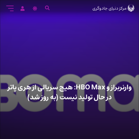
رود
مرکز دنیای جادوگری
ه
تن
صلی
وارنربراز و HBO Max: هیچ سریالی از هری پاتر
در حال تولید نیست (به روز شد)