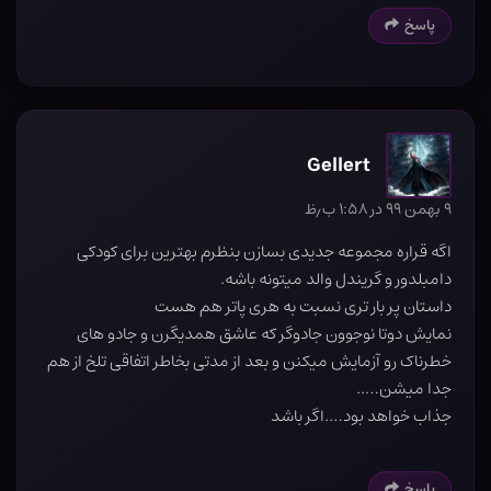
پاسخ
Gellert
۹ بهمن ۹۹ در ۱:۵۸ ب٫ظ
اگه قراره مجموعه جدیدی بسازن بنظرم بهترین برای کودکی
دامبلدور و گریندل والد میتونه باشه.
داستان پر بار تری نسبت به هری پاتر هم هست
نمایش دوتا نوجوون جادوگر که عاشق همدیگرن و جادو های
خطرناک رو آزمایش میکنن و بعد از مدتی بخاطر اتفاقی تلخ از هم
جدا میشن…..
جذاب خواهد بود….اگر باشد
پاسخ