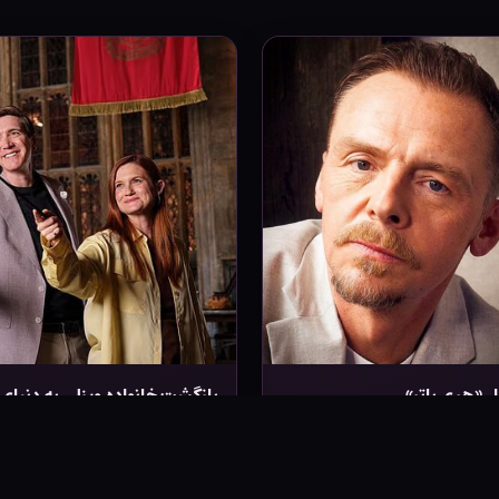
ل «هری پاتر»
بازگشت خانواده ویزلی به دنیای 