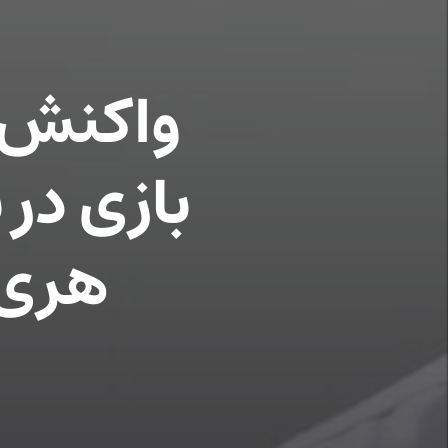
واکنش ک
بازی در 
هری پ