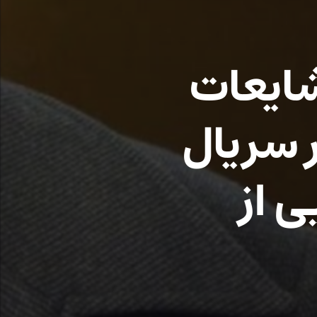
شایعات
ر سریال
ی از