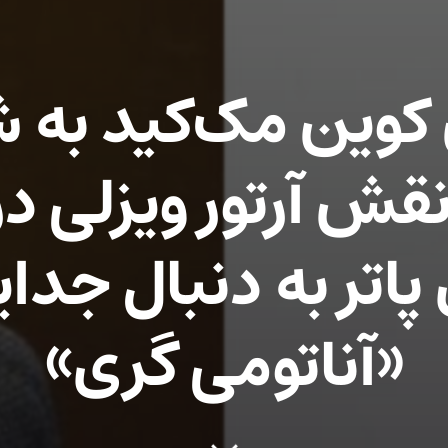
وین مک‌کید به 
نقش آرتور ویزلی د
اتر به دنبال جدای
«آناتومی گری»