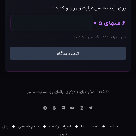
برای تأیید، حاصل عبارت زیر را وارد کنید
*
۶ منهای ۵ =
(جواب را با عدد انگلیسی وارد کنید)
© ۱۴۰۵ - مرکز دنیای جادوگری
|
ارائه‌ای از وب ‌سایت دمنتور
توییتر
اینستاگرام
یوتوب
Discord
اسپاتیفای
تلگرام
درباره ما
تماس با ما
اسپانسرشیپ
حریم شخصی
پنل
کاربری