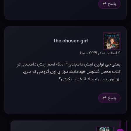
پاسخ
the chosen girl
۶ اسفند ۰۰ در ۲:۳۹ ب٫ظ
یعنی چی اولین ارتش دامبلدور؟! مگه اسم ارتش دامبلدور تو
کتاب محفل ققنوس خود دانشاموزا ی اون گروهی که هری
بهشون درس میداد انتخواب نکردن؟
پاسخ