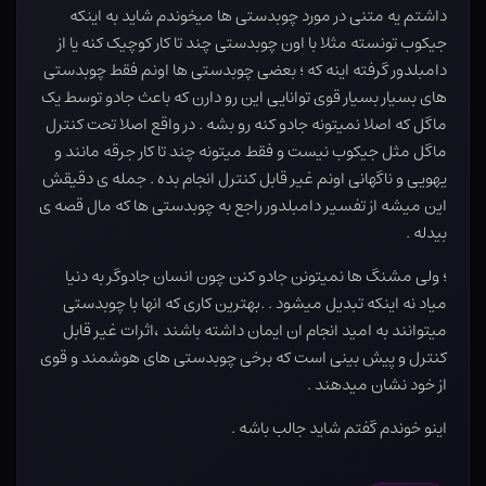
داشتم یه متنی در مورد چوبدستی ها میخوندم شاید به اینکه
جیکوب تونسته مثلا با اون چوبدستی چند تا کار کوچیک کنه یا از
دامبلدور گرفته اینه که ؛ بعضی چوبدستی ها اونم فقط چوبدستی
های بسیار بسیار قوی توانایی این رو دارن که باعث جادو توسط یک
ماگل که اصلا نمیتونه جادو کنه رو بشه . در واقع اصلا تحت کنترل
ماگل مثل جیکوب نیست و فقط میتونه چند تا کار جرقه مانند و
یهویی و ناگهانی اونم غیر قابل کنترل انجام بده ‌. جمله ی دقیقش
این میشه از تفسیر دامبلدور راجع به چوبدستی ها که مال قصه ی
بیدله .
؛ ولی مشنگ ها نمیتونن جادو کنن چون انسان جادوگر به دنیا
میاد نه اینکه تبدیل میشود . .بهترین کاری که انها با چوبدستی
میتوانند به امید انجام ان ایمان داشته باشند ،اثرات غیر قابل
کنترل و پیش بینی است که برخی چوبدستی های هوشمند و قوی
از خود نشان میدهند .
اینو خوندم گفتم شاید جالب باشه .