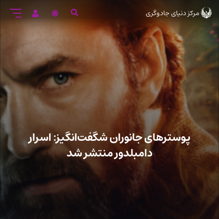
رود
مرکز دنیای جادوگری
ه
تن
صلی
پوسترهای جانوران شگفت‌انگیز: اسرار
دامبلدور منتشر شد