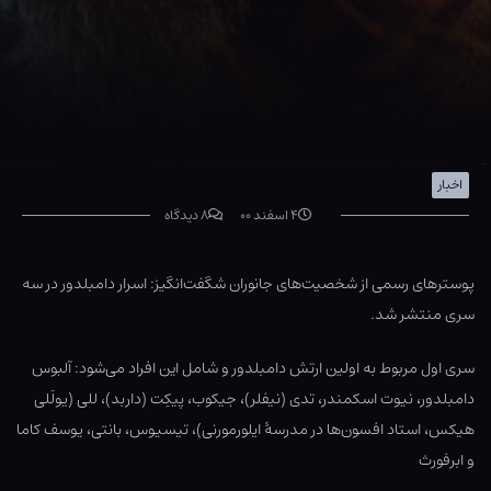
اخبار
۴ اسفند ۰۰
۸ دیدگاه
پوسترهای رسمی از شخصیت‌های جانوران شگفت‌انگیز: اسرار دامبلدور در سه
سری منتشر شد.
سری اول مربوط به اولین ارتش دامبلدور و شامل این افراد می‌شود: آلبوس
دامبلدور، نیوت اسکمندر، تدی (نیفلر)، جیکوب، پیکِت (داربد)، للی (یولَلی
هیکس، استاد افسون‌ها در مدرسۀ‌ ایلورمورنی)، تیسیوس، بانتی، یوسف کاما
و ابرفورث