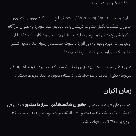
شگفت‌انگیز خواهیم دید.
سایت رسمی Wizarding World
نوشت: تینا چی شد؟ همون‌طور که توی
جانوران شگفت‌انگیز: جنایات گریندل‌والد دیدیم، تینا دوباره به عنوان کارآگاه
ماکوزا شروع به کار کرد. پس شاید مشغول یه ماموریت کاری شده؟ اما از
اونجایی که می‌دونیم یه روز قراره با نیوت اسکمندر ازدواج کنه، هیچ شکی
نداریم که دوباره سر و کله‌ش پیدا میشه!
متن بالا از سایت رسمی بود. پس شکی نیست که تینا برمی‌گرده. اما به نظر
می‌رسه یکی از گره‌ها و سورپرایزهای داستان سوم، به تینا مربوط میشه.
زمان اکران
مدت زمان فیلم سینمایی
جانوران شگفت‌انگیز: اسرار دامبلدور
طبق برخی
گزارشات تأییدنشده ۲ ساعت و ۳۰ دقیقه خواهد بود. این فیلم جمعه ۲۶
فروردین ۱۴۰۱ اکران خواهد شد.