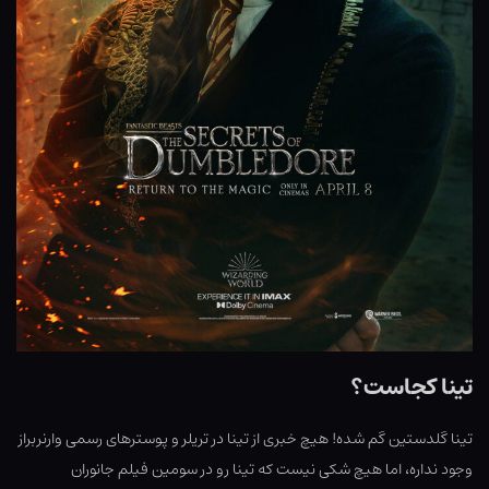
تینا کجاست؟
تینا گلدستین گم شده! هیچ خبری از تینا در تریلر و پوسترهای رسمی وارنربراز
وجود نداره، اما هیچ شکی نیست که تینا رو در سومین فیلم جانوران