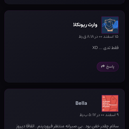
وارث ریونکلا
۱۵ اسفند ۰۰ در ۸:۱۸ ق٫ظ
فقط تدی … XD
پاسخ
Bella
۹ اسفند ۰۰ در ۵:۱۷ ب٫ظ
سلام چقدر خفن بود . بی صبرانه منتظر فروردینم . اتفاقا دیروز