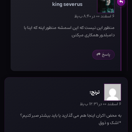
king severus
۶ اسفند ۰۰ در ۸:۴۰ ب٫ظ
منظور این نیست که این اسمشه منظور اینه که اینا با
دامبلدور همکاری میکنن
پاسخ
ترنج؛
۶ اسفند ۰۰ در ۱۲:۳۱ ب٫ظ
به محض اکران اینجا هم می گذارید یا باید بیشتر صبر کنیم؟
*اشک و ذوق